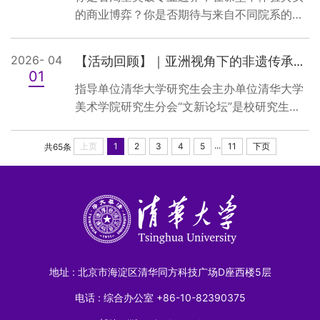
研院所的顶尖专家学者、政府相关部门领导、
的商业博弈？你是否期待与来自不同院系的精
产业链核心企业代表、技术转移及投融资机构
英组队，操盘企业全周期运营？你是否希望系
等多方力量，共同研讨如何破解从实验室到市
统提升商业领导力与战略决策能力？欢迎加
2026- 04
【活动回顾】｜亚洲视角下的非遗传承与可持续发展青年论坛
场的关键瓶颈，构建高效协同的产...
入"可持续发展：商业战略与系统思维"课程，
01
在沙盘模拟中练就"定战略、抓落实"的核心经
指导单位清华大学研究生会主办单位清华大学
营能力！课程选修信息课程名称：可持续发
美术学院研究生分会“文新论坛”是校研究生会
展：商业战略与系统思维课程编号：
的传统美育第二课堂品牌，通过邀请文化艺术
00511231，全校通识选修课学分：1学分选课
政商等各界名人名家，以论坛的形式与校内师
...
上页
1
2
3
4
5
11
下页
共65条
对象：仅限清华大学正式注册的本科、硕士、
生展开深度交流，分享他们的智慧与独到见
博士学生选...
解。论坛主题聚焦东方与西方、传统与现代、
人文与社会等多维度主题，注重思想的碰撞与
交流，旨在传递人文精神，启迪人生智慧，紧
扣时代脉搏，引领青年思想。图文｜李巷 陈嘉
泰 排版｜李巷 陈嘉泰 ...
地址 : 北京市海淀区清华同方科技广场D座西楼5层
电话 : 综合办公室 +86-10-82390375