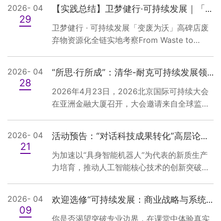
2026- 04
【实践总结】卫梦健行·可持续发展｜「变废为沃」高碑店废弃物资源化实地考察
29
卫梦健行 · 可持续发展「变废为沃」高碑店废
弃物资源化全链实地考察From Waste to
Wealth — Exploring the Closed-Loop
Journey活动概览2026年4月26日，“变废为
2026- 04
“所思·行所成”：清华-耐克可持续发展领导力项目学生走进2026北京国际可持续大会
沃”高碑店废弃物资源化全链实地考察活动顺利
28
举行。本次活动由清华大学万科公共卫生与健
2026年4月23日，2026北京国际可持续大会
康学院研究生团委总支与清华—耐克可持续发
在亚洲金融大厦召开，大会邀请来自全球监管
展领导力项目联合主办，GreenGeek高校可持
机构、多边开发银行、投资者、企业及学术界
续行动联盟、北京大学公共卫生学院研究生
代表深入交流。来自清华大学14个学院的20余
2026- 04
活动预告：“对话科技成果转化”高层论坛 暨“科技创新与产业发展——具身智能机器人论...
会、清华大学研究生碳中和志愿服务队协办，
名清华-耐克可持续发展领导力项目学子受邀参
21
清华大...
会，详细了解国际可持续信息披露准则制定与
为加速以“具身智能机器人”为代表的新质生产
跨境高质量实施的前沿进展。本次大会以 “韧
力培育，推动人工智能核心技术的创新突破与
行致远，共塑未来：ISSB 准则跨境高质量采用
产业落地，本次年会及论坛将以“科技创新与产
与实施”为主题，聚焦可持续披露全球基准落
业发展”为核心，聚焦具身智能机器人领域的技
2026- 04
欢迎选修“可持续发展：商业战略与系统思维”课程，提升你的商业领导力与战略决策力！
地、准则跨境协调、统一披露体系建设等...
术前沿、产业生态与成果转化路径。论坛旨在
09
搭建一个高层次、专业化的交流平台，汇聚科
你是否渴望突破专业边界，在课堂中体验真实