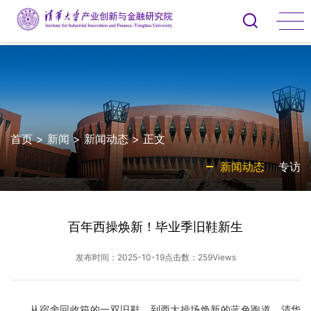
首页
>
新闻
>
新闻动态
> 正文
新闻动态
专访
百年西操焕新！毕业季旧鞋新生
发布时间：2025-10-19
点击数：
259
Views
从宿舍回收箱的一双旧鞋，到西大操场焕新的蓝色跑道，清华