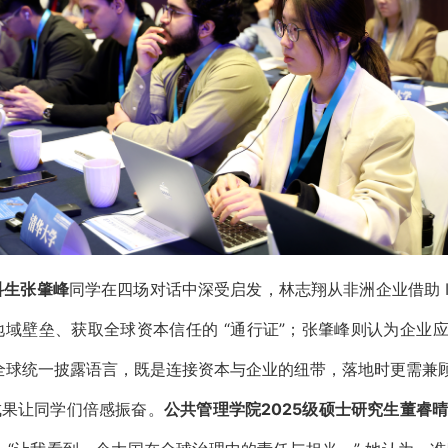
科生张肇峰
同学在四场对话中深受启发，林志翔从非洲企业借助
域壁垒、获取全球资本信任的 “通行证”；张肇峰则认为企业应将
 作为全球统一披露语言，既是连接资本与企业的纽带，落地时更需
成果让同学们倍感振奋。
公共管理学院2025级硕士研究生董睿